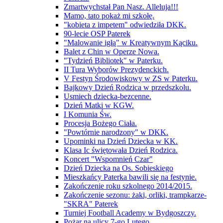
Zmartwychstał Pan Nasz. Alleluja!!!
Mamo, tato pokaż mi szkołę.
"kobieta z impetem" odwiedziła DKK.
90-lecie OSP Paterek
"Malowanie igłą" w Kreatywnym Kąciku.
Balet z Chin w Operze Nowa.
"Tydzień Bibliotek" w Paterku.
II Tura Wyborów Prezydenckich.
V Festyn Środowiskowy w ZS w Paterku.
Bajkowy Dzień Rodzica w przedszkolu.
Usmiech dziecka-bezcenne.
Dzień Matki w KGW.
I Komunia Św.
Procesja Bożego Ciała.
"Powtórnie narodzony" w DKK.
Upominki na Dzień Dziecka w KK.
Klasa Ic świętowała Dzień Rodzica.
Koncert "Wspomnień Czar"
Dzień Dziecka na Os. Sobieskiego
Mieszkańcy Paterka bawili się na festynie.
Zakończenie roku szkolnego 2014/2015.
Zakończenie sezonu: żaki, orliki, trampkarze-
"SKRA" Paterek
Turniej Football Academy w Bydgoszczy.
Pożar na ulicy 7-go Lutego.