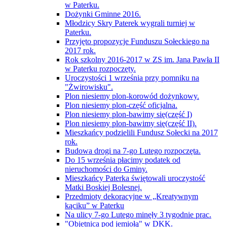
w Paterku.
Dożynki Gminne 2016.
Młodzicy Skry Paterek wygrali turniej w
Paterku.
Przyjęto propozycje Funduszu Sołeckiego na
2017 rok.
Rok szkolny 2016-2017 w ZS im. Jana Pawła II
w Paterku rozpoczęty.
Uroczystości 1 września przy pomniku na
"Żwirowisku".
Plon niesiemy plon-korowód dożynkowy.
Plon niesiemy plon-część oficjalna.
Plon niesiemy plon-bawimy się(część I)
Plon niesiemy plon-bawimy się(część II).
Mieszkańcy podzielili Fundusz Sołecki na 2017
rok.
Budowa drogi na 7-go Lutego rozpoczęta.
Do 15 września płacimy podatek od
nieruchomości do Gminy.
Mieszkańcy Paterka świętowali uroczystość
Matki Boskiej Bolesnej.
Przedmioty dekoracyjne w „Kreatywnym
kąciku” w Paterku
Na ulicy 7-go Lutego minęły 3 tygodnie prac.
"Objetnica pod jemiołą" w DKK.