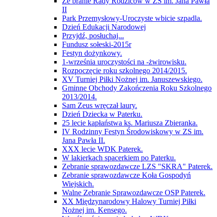
Ze branie Rady Rodziców w ZS im. Jana Pawła
II
Park Przemysłowy-Uroczyste wbicie szpadla.
Dzień Edukacji Narodowej
Przyjdź, posłuchaj...
Fundusz sołeski-2015r
Festyn dożynkowy.
1-września uroczystości na -żwirowisku.
Rozpoczęcie roku szkolnego 2014/2015.
XV Turniej Piłki Nożnej im. Januszewskiego.
Gminne Obchody Zakończenia Roku Szkolnego
2013/2014.
Sam Zeus wręczał laury.
Dzień Dziecka w Paterku.
25 lecie kapłaństwa ks. Mariusza Zbieranka.
IV Rodzinny Festyn Środowiskowy w ZS im.
Jana Pawła II.
XXX lecie WDK Paterek.
W lakierkach spacerkiem po Paterku.
Zebranie sprawozdawcze LZS "SKRA" Paterek.
Zebranie sprawozdawcze Koła Gospodyń
Wiejskich.
Walne Zebranie Sprawozdawcze OSP Paterek.
XX Międzynarodowy Halowy Turniej Piłki
Nożnej im. Kensego.