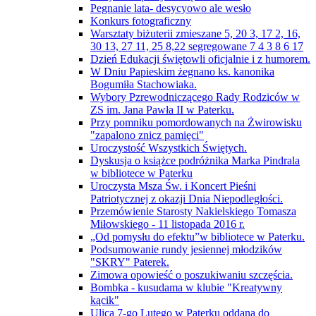
Pegnanie lata- desycyowo ale wesło
Konkurs fotograficzny
Warsztaty biżuterii zmieszane 5, 20 3, 17 2, 16,
30 13, 27 11, 25 8,22 segregowane 7 4 3 8 6 17
Dzień Edukacji świętowli oficjalnie i z humorem.
W Dniu Papieskim żegnano ks. kanonika
Bogumiła Stachowiaka.
Wybory Pzrewodniczącego Rady Rodziców w
ZS im. Jana Pawła II w Paterku.
Przy pomniku pomordowanych na Żwirowisku
"zapalono znicz pamięci"
Uroczystość Wszystkich Świętych.
Dyskusja o książce podróżnika Marka Pindrala
w bibliotece w Paterku
Uroczysta Msza Św. i Koncert Pieśni
Patriotycznej z okazji Dnia Niepodległości.
Przemówienie Starosty Nakielskiego Tomasza
Miłowskiego - 11 listopada 2016 r.
„Od pomysłu do efektu”w bibliotece w Paterku.
Podsumowanie rundy jesiennej młodzików
"SKRY" Paterek.
Zimowa opowieść o poszukiwaniu szczęścia.
Bombka - kusudama w klubie "Kreatywny
kącik"
Ulica 7-go Lutego w Paterku oddana do