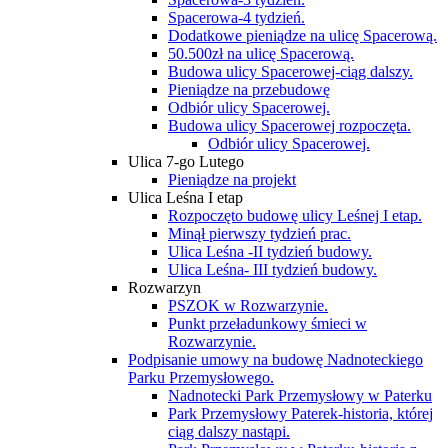
Spacerowa-4 tydzień.
Dodatkowe pieniądze na ulicę Spacerową.
50.500zł na ulicę Spacerową.
Budowa ulicy Spacerowej-ciąg dalszy.
Pieniądze na przebudowę
Odbiór ulicy Spacerowej.
Budowa ulicy Spacerowej rozpoczęta.
Odbiór ulicy Spacerowej.
Ulica 7-go Lutego
Pieniądze na projekt
Ulica Leśna I etap
Rozpoczęto budowę ulicy Leśnej I etap.
Minął pierwszy tydzień prac.
Ulica Leśna -II tydzień budowy.
Ulica Leśna- III tydzień budowy.
Rozwarzyn
PSZOK w Rozwarzynie.
Punkt przeładunkowy śmieci w
Rozwarzynie.
Podpisanie umowy na budowę Nadnoteckiego
Parku Przemysłowego.
Nadnotecki Park Przemysłowy w Paterku
Park Przemysłowy Paterek-historia, której
ciąg dalszy nastąpi.