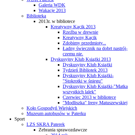
Galeria WDK
Wakacje 2013
Biblioteka
2013r. w bibliotece
Kreatywny Kącik 2013
Rzeźba w drewnie
Kreatywny Kącik
Zdobimy przedmioty...
Ładny świecznik na dobrt nastrój-
czemu nie.
Dyskusyjny Klub Książki 2013
Dyskusyjny Klub Książki
Tydzień Bibliotek 2013
Dyskusyjny Klub Książki-
"Stokrotki w śniegu"
Dyskusyjny Klub Książki-"Matka
wszystkich lalek"
Czerwiec 2013 w bibliotece
"Modliszka" Ireny Matuszewskiej
Koło Gospodyń Wiejskich
Muzeum autobusów w Paterku
Sport
LZS SKRA Paterek
Zebrania sprawozdawcze