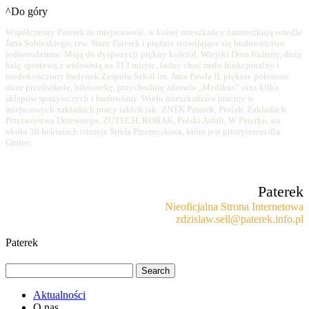
^Do góry
Współczesny Paterek to miejscowość, w której mieszkańcy zamieszkują osiedle
Jana Sobieskiego, tzw. Stary Paterek i prężnie rozwijające się budownictwo
jednorodzinne. Mają do dyspozycji piękny kościół, Wiejski Dom Kultury, dużą
halę sportową z widownią na 313 miejsc, ładny choć mało funkcjonalny i
niedokończony budynek Zespołu Szkół im. Jana Pawła II, pięknie położone
duże przedszkole, bibliotekę, przychodnię zdrowia „Medikus” oraz kilka
sklepów spożywczych i budowlany. Wielu mieszkańców pracuje w
miejscowych zakładach pracy takich jak: ZNTK Paterek, Prolab, Zakładach
Przetwórstwa Drzewnego, ZUTECH, ROBAK, Polski Asfalt, W Paterku, na
około 30 hektarach istnieje Strefa Przemysłowa, która jest priorytetem dla
Gminy.
Paterek
Nieoficjalna Strona Internetowa
zdzislaw.sell@paterek.info.pl
Paterek
Aktualności
O nas