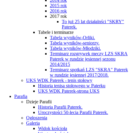
2014 rok
2015 rok
2016 rok
2017 rok
To już 25 lat działalnści "SKRY"
Paterek.
Tabele i terminarze
Tabela wyników-Orliki.
Tabela wyników-seniorzy.
Tabela wyników-Młodziki.
Terminarz rozgrywek meczy LZS SKRA
Paterek w rundzie jesiennej sezonu
2014/2015
Terminarz spotkań LZS "SKRA" Paterek
w rundzie jesiennej 2017/2018.
UKS WDK Paterek - tenis stołowy
Historia tenisa stołowego w Paterku
UKS WDK Paterek-strona UKS
Parafia
Dzieje Parafii
Historia Parafii Paterek.
Uroczystości 50-lecia Parafii Paterek.
Ogłoszenia
Galeria
Widok kościoła