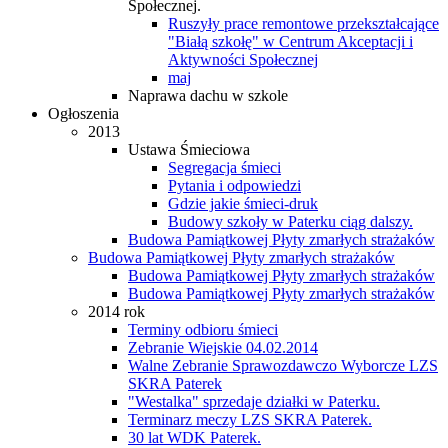
Społecznej.
Ruszyły prace remontowe przekształcające
"Białą szkołę" w Centrum Akceptacji i
Aktywności Społecznej
maj
Naprawa dachu w szkole
Ogłoszenia
2013
Ustawa Śmieciowa
Segregacja śmieci
Pytania i odpowiedzi
Gdzie jakie śmieci-druk
Budowy szkoły w Paterku ciąg dalszy.
Budowa Pamiątkowej Płyty zmarłych strażaków
Budowa Pamiątkowej Płyty zmarłych strażaków
Budowa Pamiątkowej Płyty zmarłych strażaków
Budowa Pamiątkowej Płyty zmarłych strażaków
2014 rok
Terminy odbioru śmieci
Zebranie Wiejskie 04.02.2014
Walne Zebranie Sprawozdawczo Wyborcze LZS
SKRA Paterek
"Westalka" sprzedaje działki w Paterku.
Terminarz meczy LZS SKRA Paterek.
30 lat WDK Paterek.