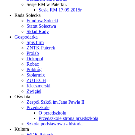
Sesje RM w Paterku.
Sesja RM 17.09.2015r.
Rada Sołecka
Fundusz Sołecki
Statut Sołectwa
Skład Rady
Gospodarka
Spis firm
ZNTK Paterek
Prolab
Dekopol
Robac
Poldróg
Stolarmix
ZUTECH
Kieczmerski
Żwigiel
Oświata
Zespół Szkół im.Jana Pawła II
Przedszkole
O przedszkolu
Przedszkole-strona przedszkola
Szkoła podstawowa - historia
Kultura
WDK Paterek