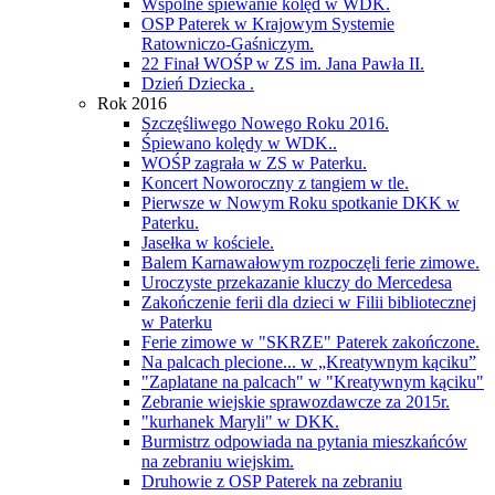
Wspólne śpiewanie kolęd w WDK.
OSP Paterek w Krajowym Systemie
Ratowniczo-Gaśniczym.
22 Finał WOŚP w ZS im. Jana Pawła II.
Dzień Dziecka .
Rok 2016
Szczęśliwego Nowego Roku 2016.
Śpiewano kolędy w WDK..
WOŚP zagrała w ZS w Paterku.
Koncert Noworoczny z tangiem w tle.
Pierwsze w Nowym Roku spotkanie DKK w
Paterku.
Jasełka w kościele.
Balem Karnawałowym rozpoczęli ferie zimowe.
Uroczyste przekazanie kluczy do Mercedesa
Zakończenie ferii dla dzieci w Filii bibliotecznej
w Paterku
Ferie zimowe w "SKRZE" Paterek zakończone.
Na palcach plecione... w „Kreatywnym kąciku”
"Zaplatane na palcach" w "Kreatywnym kąciku"
Zebranie wiejskie sprawozdawcze za 2015r.
"kurhanek Maryli" w DKK.
Burmistrz odpowiada na pytania mieszkańców
na zebraniu wiejskim.
Druhowie z OSP Paterek na zebraniu