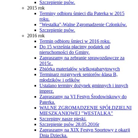
Szczepienie psów.
2015 rok
Terminy odbioru śmieci dla Paterka w 2015
roku.
"Westalka"-Walne Zgromadzenie Członków.
Szczepienie psów.
2016 rok
Termin odbioru śmieci w 2016 roku.
Do 15 września płacimy podatek od
nieruchomości do Gminy.
Zapraszamy na zebranie sprawozdawcze za
2015r..
Zbiórka materiałów wielkogabarytowych
Terminarz rozgrywek seniorów-klasa B,
młodzików i orlików
Ustalano terminy dożynek gminnych i innych
imprez.
Zapraszamy na VI Festyn Środowiskowy do
Paterka.
WALNE ZGROMADZENIE SPÓŁDZIELNI
MIESZKANIOWEJ "WESTALKA"
Szczepimy nasze pieski.
Szczepienie psów 28.05.2016r
Zapraszamy na XIX Festyn Sportowy z okazji
Dnia Dziecka.