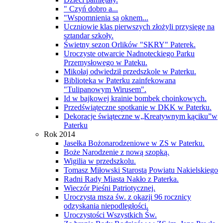
" Czyń dobro a...
"Wspomnienia są oknem...
Uczniowie klas pierwszych złożyli przysięgę na
sztandar szkoły.
Świetny sezon Orlików "SKRY" Paterek.
Uroczyste otwarcie Nadnoteckiego Parku
Przemysłowego w Pateku.
Mikołaj odwiedził przedszkole w Paterku.
Biblioteka w Paterku zainfekowana
"Tulipanowym Wirusem".
Id w bajkowej krainie bombek choinkowych.
Przedświąteczne spotkanie w DKK w Paterku.
Dekoracje świąteczne w„Kreatywnym kąciku”w
Paterku
Rok 2014
Jasełka Bożonarodzeniowe w ZS w Paterku.
Boże Narodzenie z nową szopką.
Wigilia w przedszkolu.
Tomasz Miłowski Starostą Powiatu Nakielskiego
Radni Rady Miasta Nakło z Paterka.
Wieczór Pieśni Patriotycznej.
Uroczysta msza św. z okazji 96 rocznicy
odzyskania niepodległości.
Uroczystości Wszystkich Św.