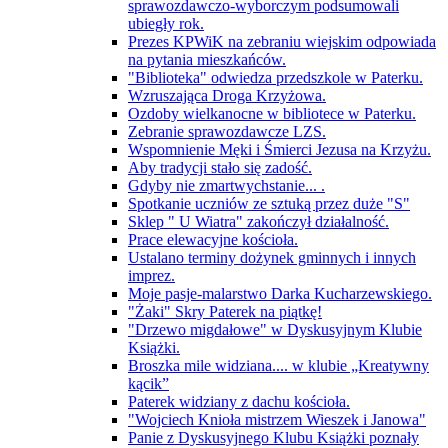
sprawozdawczo-wyborczym podsumowali
ubiegły rok.
Prezes KPWiK na zebraniu wiejskim odpowiada
na pytania mieszkańców.
"Biblioteka" odwiedza przedszkole w Paterku.
Wzruszająca Droga Krzyżowa.
Ozdoby wielkanocne w bibliotece w Paterku.
Zebranie sprawozdawcze LZS.
Wspomnienie Męki i Śmierci Jezusa na Krzyżu.
Aby tradycji stało się zadość.
Gdyby nie zmartwychstanie... .
Spotkanie uczniów ze sztuką przez duże "S"
Sklep " U Wiatra" zakończył działalność.
Prace elewacyjne kościoła.
Ustalano terminy dożynek gminnych i innych
imprez.
Moje pasje-malarstwo Darka Kucharzewskiego.
"Żaki" Skry Paterek na piątkę!
"Drzewo migdałowe" w Dyskusyjnym Klubie
Książki.
Broszka mile widziana.... w klubie „Kreatywny
kącik”
Paterek widziany z dachu kościoła.
"Wojciech Knioła mistrzem Wieszek i Janowa"
Panie z Dyskusyjnego Klubu Książki poznały