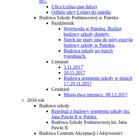
nr5.
Ulica Leśna-ciąg dalszy
Odbiór ulicy Leśnej do osiedla
Budowa Szkoły Podstawowej w Paterku
Pazdziernik
Wojewoda w Paterku. Budżet
budowy szkoły dopięty.
Niech się mury pną do góry-ruszyła
budowy szkoły w Paterku.
Budowa szkoły po trzech
tygodniach.
Listopad
3.11.2017
10.11.2017
Budowa segmentu szkoły w dniach
17-29.11.2017
Grudzień
Mijają dwa miesiące. 08.12.2017
2018 rok
Budowa szkoły
Reportaż z budowy segmentu szkoły im.
Jana Pawła II w Patrku.
Budowa Szkoły Podstawowej im. Jana
Pawła II
Budowa Centrum Akceptacji i Aktywności