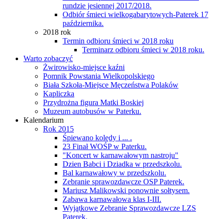
rundzie jesiennej 2017/2018.
Odbiór śmieci wielkogabarytowych-Paterek 17
października.
2018 rok
Termin odbioru śmieci w 2018 roku
Terminarz odbioru śmieci w 2018 roku.
Warto zobaczyć
Żwirowisko-miejsce kaźni
Pomnik Powstania Wielkopolskiego
Biała Szkoła-Miejsce Męczeństwa Polaków
Kapliczka
Przydrożna figura Matki Boskiej
Muzeum autobusów w Paterku.
Kalendarium
Rok 2015
Śpiewano kolędy i ... .
23 Finał WOŚP w Paterku.
"Koncert w karnawałowym nastroju"
Dzien Babci i Dziadka w przedszkolu.
Bal karnawałowy w przedszkolu.
Zebranie sprawozdawcze OSP Paterek.
Mariusz Malikowski ponownie sołtysem.
Zabawa karnawałowa klas I-III.
Wyjątkowe Zebranie Sprawozdawcze LZS
Paterek.