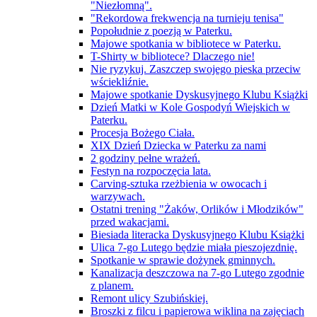
"Niezłomną".
"Rekordowa frekwencja na turnieju tenisa"
Popołudnie z poezją w Paterku.
Majowe spotkania w bibliotece w Paterku.
T-Shirty w bibliotece? Dlaczego nie!
Nie ryzykuj. Zaszczep swojego pieska przeciw
wściekliźnie.
Majowe spotkanie Dyskusyjnego Klubu Książki
Dzień Matki w Kole Gospodyń Wiejskich w
Paterku.
Procesja Bożego Ciała.
XIX Dzień Dziecka w Paterku za nami
2 godziny pełne wrażeń.
Festyn na rozpoczęcia lata.
Carving-sztuka rzeżbienia w owocach i
warzywach.
Ostatni trening "Żaków, Orlików i Młodzików"
przed wakacjami.
Biesiada literacka Dyskusyjnego Klubu Książki
Ulica 7-go Lutego będzie miała pieszojezdnię.
Spotkanie w sprawie dożynek gminnych.
Kanalizacja deszczowa na 7-go Lutego zgodnie
z planem.
Remont ulicy Szubińskiej.
Broszki z filcu i papierowa wiklina na zajęciach