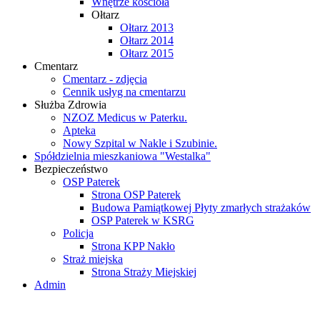
Wnętrze kościoła
Ołtarz
Ołtarz 2013
Ołtarz 2014
Ołtarz 2015
Cmentarz
Cmentarz - zdjęcia
Cennik usłyg na cmentarzu
Służba Zdrowia
NZOZ Medicus w Paterku.
Apteka
Nowy Szpital w Nakle i Szubinie.
Spółdzielnia mieszkaniowa "Westalka"
Bezpieczeństwo
OSP Paterek
Strona OSP Paterek
Budowa Pamiątkowej Płyty zmarłych strażaków
OSP Paterek w KSRG
Policja
Strona KPP Nakło
Straż miejska
Strona Straży Miejskiej
Admin