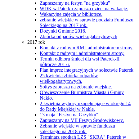
Zapraszamy na festyn "na grzybku"
WDK w Paterku zaprasza dzieci na wakacje.
Wakacyjne zajęcia w bibliotece.
zebranie wiejskie w sprawie podziału Funduszu
Sołeckiego na 2017 rok.
Dożynki Gminne 2016.
Zbiórka odpadów wielkogabarytowych
2017 rok
Kontakt z radnym RM i administratorem strony.
Kontakt z radnym i administratorem strony.
Termin odbioru śmieci dla wsi Paterek-II
półrocze 2017r.
Plan imprez integracyjnych w sołectwie Paterek
25 kwietnia zbiórka odpadów
wielkogabarytowych.
Sołtys zaprasza na zebranie wiejskie.
Obwieszczenie Burmistrza Miasta i Gminy
Nakło.
2 kwietnia wybory uzupełniające w okręgu 14
do Rady Miejskiej w Nakle.
13 maja "Festyn na Grzybku"
Zapraszamy na VII Festyn Środowiskowy.
Zebranie wiejskie w sprawie funduszu
sołeckiego na 2018 rok.
Terminarz spotkań LZS "SKRA" Paterek w