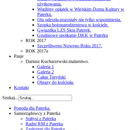
użytkowania.
Wigilijny opłatek w Wiejskim Domu Kultury w
Paterku.
Ola odeszła-pozostały nie tylko wspomnienia.
Szopka bożonarodzeniowa w kościele.
Gwiazdka LZS Skra Paterek.
Grudniowe spotkanie DKK w Paterku
ROK 2017
Szczęśliwego Nowego Roku 2017.
ROK 2017a
Pasje
Dariusz Kucharzewski-malarstwo.
Galeria 1
Galeria 2
Całun Turyński
Obrazy do kościoła.
Kontakt
Szukaj...
Pogoda dla Paterka.
Samorządowcy z Paterka
Sołtysi z Paterka
Radni RM z Paterka
Zasłużeni dla Paterka