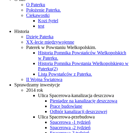
O Paterku
Położenie Paterka.
Ciekawostki
Kozi fyrtel
test
Historia
Dzieje Paterka
XX-lecie międzywojenne
Paterek w Powstaniu Wielkopolskim.
Historia Pomnika Powstańców Wielkopolskich
w Paterku.
Historia Pomnika Powstania Wielkopolskiego w
Paterku(2)
Lista Powstańców z Paterka.
II Wojna Światowa
Sprawdzamy inwestycje
2014 rok
Ulica Spacerowa-kanalizacja deszczowa
Pieniądze na kanalizację deszczową
Prace budowlane
Odbiór kanalizacji deszczowej
Ulica Spacerowa-przebudowa
Spacerowa -1 tydzień
Spacerowa -2 tydzień
Spacerowa-3 tydzień.