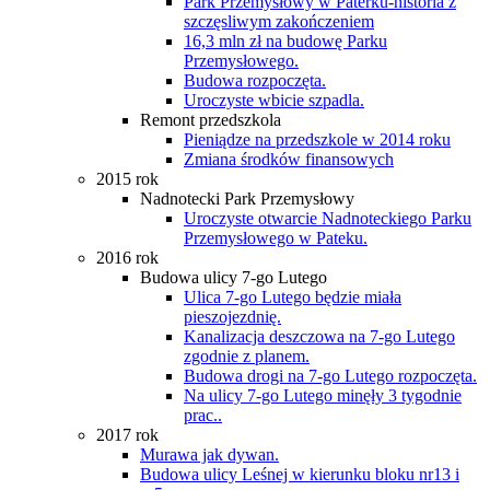
Park Przemysłowy w Paterku-historia z
szczęsliwym zakończeniem
16,3 mln zł na budowę Parku
Przemysłowego.
Budowa rozpoczęta.
Uroczyste wbicie szpadla.
Remont przedszkola
Pieniądze na przedszkole w 2014 roku
Zmiana środków finansowych
2015 rok
Nadnotecki Park Przemysłowy
Uroczyste otwarcie Nadnoteckiego Parku
Przemysłowego w Pateku.
2016 rok
Budowa ulicy 7-go Lutego
Ulica 7-go Lutego będzie miała
pieszojezdnię.
Kanalizacja deszczowa na 7-go Lutego
zgodnie z planem.
Budowa drogi na 7-go Lutego rozpoczęta.
Na ulicy 7-go Lutego minęły 3 tygodnie
prac..
2017 rok
Murawa jak dywan.
Budowa ulicy Leśnej w kierunku bloku nr13 i