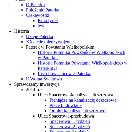
O Paterku
Położenie Paterka.
Ciekawostki
Kozi fyrtel
test
Historia
Dzieje Paterka
XX-lecie międzywojenne
Paterek w Powstaniu Wielkopolskim.
Historia Pomnika Powstańców Wielkopolskich
w Paterku.
Historia Pomnika Powstania Wielkopolskiego w
Paterku(2)
Lista Powstańców z Paterka.
II Wojna Światowa
Sprawdzamy inwestycje
2014 rok
Ulica Spacerowa-kanalizacja deszczowa
Pieniądze na kanalizację deszczową
Prace budowlane
Odbiór kanalizacji deszczowej
Ulica Spacerowa-przebudowa
Spacerowa -1 tydzień
Spacerowa -2 tydzień
Spacerowa-3 tydzień.