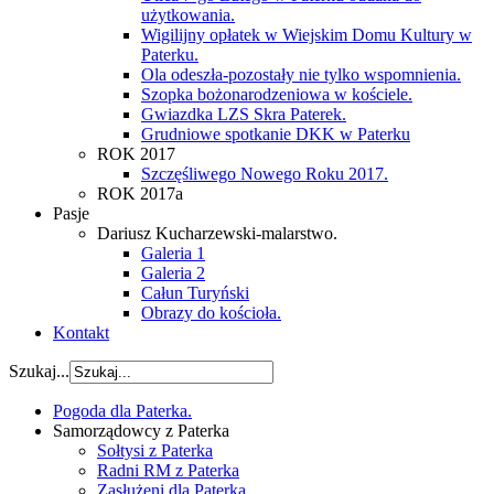
użytkowania.
Wigilijny opłatek w Wiejskim Domu Kultury w
Paterku.
Ola odeszła-pozostały nie tylko wspomnienia.
Szopka bożonarodzeniowa w kościele.
Gwiazdka LZS Skra Paterek.
Grudniowe spotkanie DKK w Paterku
ROK 2017
Szczęśliwego Nowego Roku 2017.
ROK 2017a
Pasje
Dariusz Kucharzewski-malarstwo.
Galeria 1
Galeria 2
Całun Turyński
Obrazy do kościoła.
Kontakt
Szukaj...
Pogoda dla Paterka.
Samorządowcy z Paterka
Sołtysi z Paterka
Radni RM z Paterka
Zasłużeni dla Paterka