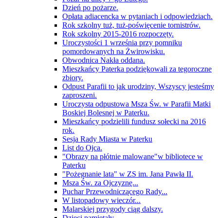
Dzień po pożarze.
Opłata adiacencka w pytaniach i odpowiedziach.
Rok szkolny tuż, tuż-poświęcenie tornistrów.
Rok szkolny 2015-2016 rozpoczęty.
Uroczystości 1 września przy pomniku
pomordowanych na Żwirowisku.
Obwodnica Nakła oddana.
Mieszkańcy Paterka podziękowali za tegoroczne
zbiory.
Odpust Parafii to jak urodziny, Wszyscy jesteśmy
zaproszeni.
Uroczysta odpustowa Msza Św. w Parafii Matki
Boskiej Bolesnej w Paterku.
Mieszkańcy podzielili fundusz sołecki na 2016
rok.
Sesja Rady Miasta w Paterku
List do Ojca.
"Obrazy na płótnie malowane"w bibliotece w
Paterku
"Pożegnanie lata" w ZS im. Jana Pawła II.
Msza Św. za Ojczyznę...
Puchar Przewodniczącego Rady...
W listopadowy wieczór...
Malarskiej przygody ciąg dalszy.
Dzieci pamiętały.