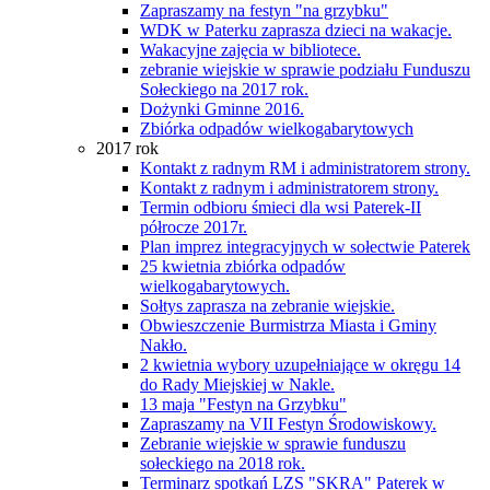
Zapraszamy na festyn "na grzybku"
WDK w Paterku zaprasza dzieci na wakacje.
Wakacyjne zajęcia w bibliotece.
zebranie wiejskie w sprawie podziału Funduszu
Sołeckiego na 2017 rok.
Dożynki Gminne 2016.
Zbiórka odpadów wielkogabarytowych
2017 rok
Kontakt z radnym RM i administratorem strony.
Kontakt z radnym i administratorem strony.
Termin odbioru śmieci dla wsi Paterek-II
półrocze 2017r.
Plan imprez integracyjnych w sołectwie Paterek
25 kwietnia zbiórka odpadów
wielkogabarytowych.
Sołtys zaprasza na zebranie wiejskie.
Obwieszczenie Burmistrza Miasta i Gminy
Nakło.
2 kwietnia wybory uzupełniające w okręgu 14
do Rady Miejskiej w Nakle.
13 maja "Festyn na Grzybku"
Zapraszamy na VII Festyn Środowiskowy.
Zebranie wiejskie w sprawie funduszu
sołeckiego na 2018 rok.
Terminarz spotkań LZS "SKRA" Paterek w