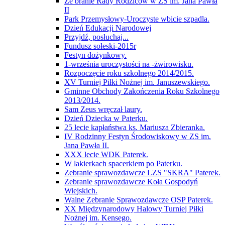
Ze branie Rady Rodziców w ZS im. Jana Pawła
II
Park Przemysłowy-Uroczyste wbicie szpadla.
Dzień Edukacji Narodowej
Przyjdź, posłuchaj...
Fundusz sołeski-2015r
Festyn dożynkowy.
1-września uroczystości na -żwirowisku.
Rozpoczęcie roku szkolnego 2014/2015.
XV Turniej Piłki Nożnej im. Januszewskiego.
Gminne Obchody Zakończenia Roku Szkolnego
2013/2014.
Sam Zeus wręczał laury.
Dzień Dziecka w Paterku.
25 lecie kapłaństwa ks. Mariusza Zbieranka.
IV Rodzinny Festyn Środowiskowy w ZS im.
Jana Pawła II.
XXX lecie WDK Paterek.
W lakierkach spacerkiem po Paterku.
Zebranie sprawozdawcze LZS "SKRA" Paterek.
Zebranie sprawozdawcze Koła Gospodyń
Wiejskich.
Walne Zebranie Sprawozdawcze OSP Paterek.
XX Międzynarodowy Halowy Turniej Piłki
Nożnej im. Kensego.