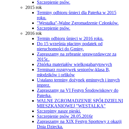
Szczepienie psów.
2015 rok
Terminy odbioru śmieci dla Paterka w 2015
roku.
"Westalka"-Walne Zgromadzenie Członków.
Szczepienie psów.
2016 rok
Termin odbioru śmieci w 2016 roku.
Do 15 września płacimy podatek od
nieruchomości do Gminy.
Zapraszamy na zebranie sprawozdawcze za
2015r..
Zbiórka materiałów wielkogabarytowych
Terminarz rozgrywek seniorów-klasa B,
młodzików i orlików
Ustalano terminy dożynek gminnych i innych
imprez.
Zapraszamy na VI Festyn Środowiskowy do
Paterka.
WALNE ZGROMADZENIE SPÓŁDZIELNI
MIESZKANIOWEJ "WESTALKA"
Szczepimy nasze pieski.
Szczepienie psów 28.05.2016r
Zapraszamy na XIX Festyn Sportowy z okazji
Dnia Dziecka.