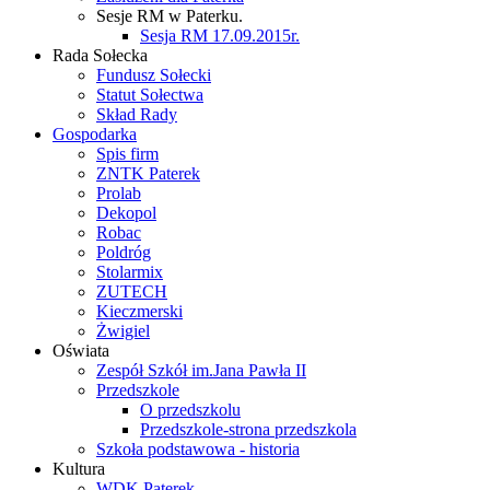
Sesje RM w Paterku.
Sesja RM 17.09.2015r.
Rada Sołecka
Fundusz Sołecki
Statut Sołectwa
Skład Rady
Gospodarka
Spis firm
ZNTK Paterek
Prolab
Dekopol
Robac
Poldróg
Stolarmix
ZUTECH
Kieczmerski
Żwigiel
Oświata
Zespół Szkół im.Jana Pawła II
Przedszkole
O przedszkolu
Przedszkole-strona przedszkola
Szkoła podstawowa - historia
Kultura
WDK Paterek