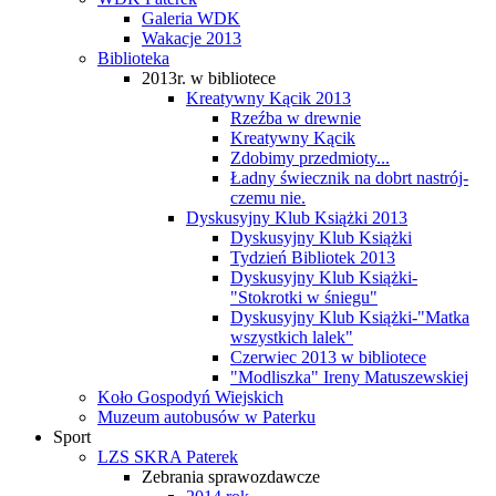
Galeria WDK
Wakacje 2013
Biblioteka
2013r. w bibliotece
Kreatywny Kącik 2013
Rzeźba w drewnie
Kreatywny Kącik
Zdobimy przedmioty...
Ładny świecznik na dobrt nastrój-
czemu nie.
Dyskusyjny Klub Książki 2013
Dyskusyjny Klub Książki
Tydzień Bibliotek 2013
Dyskusyjny Klub Książki-
"Stokrotki w śniegu"
Dyskusyjny Klub Książki-"Matka
wszystkich lalek"
Czerwiec 2013 w bibliotece
"Modliszka" Ireny Matuszewskiej
Koło Gospodyń Wiejskich
Muzeum autobusów w Paterku
Sport
LZS SKRA Paterek
Zebrania sprawozdawcze