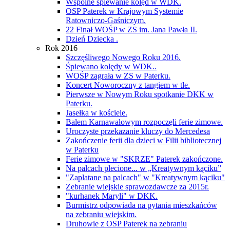
Wspólne śpiewanie kolęd w WDK.
OSP Paterek w Krajowym Systemie
Ratowniczo-Gaśniczym.
22 Finał WOŚP w ZS im. Jana Pawła II.
Dzień Dziecka .
Rok 2016
Szczęśliwego Nowego Roku 2016.
Śpiewano kolędy w WDK..
WOŚP zagrała w ZS w Paterku.
Koncert Noworoczny z tangiem w tle.
Pierwsze w Nowym Roku spotkanie DKK w
Paterku.
Jasełka w kościele.
Balem Karnawałowym rozpoczęli ferie zimowe.
Uroczyste przekazanie kluczy do Mercedesa
Zakończenie ferii dla dzieci w Filii bibliotecznej
w Paterku
Ferie zimowe w "SKRZE" Paterek zakończone.
Na palcach plecione... w „Kreatywnym kąciku”
"Zaplatane na palcach" w "Kreatywnym kąciku"
Zebranie wiejskie sprawozdawcze za 2015r.
"kurhanek Maryli" w DKK.
Burmistrz odpowiada na pytania mieszkańców
na zebraniu wiejskim.
Druhowie z OSP Paterek na zebraniu