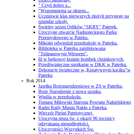
" Czyń dobro a...
"Wspomnienia są oknem...
Uczniowie klas pierwszych złożyli przysięgę na
sztandar szkoły.
Świetny sezon Orlików "SKRY" Paterek.
Uroczyste otwarcie Nadnoteckiego Parku
Przemysłowego w Pateku.
Mikołaj odwiedził przedszkole w Paterku.
Biblioteka w Paterku zainfekowana
"Tulipanowym Wirusem".
Id w bajkowej krainie bombek choinkowych.
Przedświąteczne spotkanie w DKK w Paterku.
Dekoracje świąteczne w„Kreatywnym kąciku”w
Paterku
Rok 2014
Jasełka Bożonarodzeniowe w ZS w Paterku.
Boże Narodzenie z nową szopką.
Wigilia w przedszkolu.
Tomasz Miłowski Starostą Powiatu Nakielskiego
Radni Rady Miasta Nakło z Paterka.
Wieczór Pieśni Patriotycznej.
Uroczysta msza św. z okazji 96 rocznicy
odzyskania niepodległości.
Uroczystości Wszystkich Św.