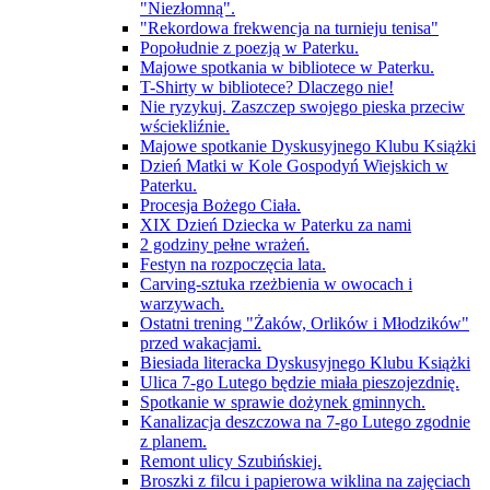
"Niezłomną".
"Rekordowa frekwencja na turnieju tenisa"
Popołudnie z poezją w Paterku.
Majowe spotkania w bibliotece w Paterku.
T-Shirty w bibliotece? Dlaczego nie!
Nie ryzykuj. Zaszczep swojego pieska przeciw
wściekliźnie.
Majowe spotkanie Dyskusyjnego Klubu Książki
Dzień Matki w Kole Gospodyń Wiejskich w
Paterku.
Procesja Bożego Ciała.
XIX Dzień Dziecka w Paterku za nami
2 godziny pełne wrażeń.
Festyn na rozpoczęcia lata.
Carving-sztuka rzeżbienia w owocach i
warzywach.
Ostatni trening "Żaków, Orlików i Młodzików"
przed wakacjami.
Biesiada literacka Dyskusyjnego Klubu Książki
Ulica 7-go Lutego będzie miała pieszojezdnię.
Spotkanie w sprawie dożynek gminnych.
Kanalizacja deszczowa na 7-go Lutego zgodnie
z planem.
Remont ulicy Szubińskiej.
Broszki z filcu i papierowa wiklina na zajęciach