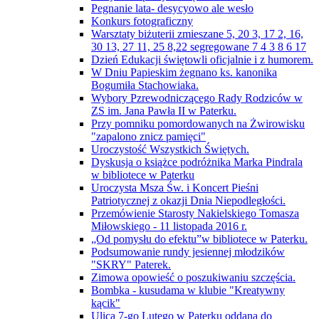
Pegnanie lata- desycyowo ale wesło
Konkurs fotograficzny
Warsztaty biżuterii zmieszane 5, 20 3, 17 2, 16,
30 13, 27 11, 25 8,22 segregowane 7 4 3 8 6 17
Dzień Edukacji świętowli oficjalnie i z humorem.
W Dniu Papieskim żegnano ks. kanonika
Bogumiła Stachowiaka.
Wybory Pzrewodniczącego Rady Rodziców w
ZS im. Jana Pawła II w Paterku.
Przy pomniku pomordowanych na Żwirowisku
"zapalono znicz pamięci"
Uroczystość Wszystkich Świętych.
Dyskusja o książce podróżnika Marka Pindrala
w bibliotece w Paterku
Uroczysta Msza Św. i Koncert Pieśni
Patriotycznej z okazji Dnia Niepodległości.
Przemówienie Starosty Nakielskiego Tomasza
Miłowskiego - 11 listopada 2016 r.
„Od pomysłu do efektu”w bibliotece w Paterku.
Podsumowanie rundy jesiennej młodzików
"SKRY" Paterek.
Zimowa opowieść o poszukiwaniu szczęścia.
Bombka - kusudama w klubie "Kreatywny
kącik"
Ulica 7-go Lutego w Paterku oddana do