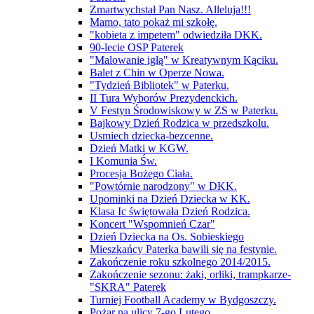
Zmartwychstał Pan Nasz. Alleluja!!!
Mamo, tato pokaż mi szkołę.
"kobieta z impetem" odwiedziła DKK.
90-lecie OSP Paterek
"Malowanie igłą" w Kreatywnym Kąciku.
Balet z Chin w Operze Nowa.
"Tydzień Bibliotek" w Paterku.
II Tura Wyborów Prezydenckich.
V Festyn Środowiskowy w ZS w Paterku.
Bajkowy Dzień Rodzica w przedszkolu.
Usmiech dziecka-bezcenne.
Dzień Matki w KGW.
I Komunia Św.
Procesja Bożego Ciała.
"Powtórnie narodzony" w DKK.
Upominki na Dzień Dziecka w KK.
Klasa Ic świętowała Dzień Rodzica.
Koncert "Wspomnień Czar"
Dzień Dziecka na Os. Sobieskiego
Mieszkańcy Paterka bawili się na festynie.
Zakończenie roku szkolnego 2014/2015.
Zakończenie sezonu: żaki, orliki, trampkarze-
"SKRA" Paterek
Turniej Football Academy w Bydgoszczy.
Pożar na ulicy 7-go Lutego.