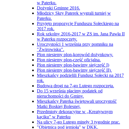
w Paterku.
Dożynki Gminne 2016.
Młodzicy Skry Paterek wygrali turniej w
Paterku.
Przyjęto propozycje Funduszu Sołeckiego na
2017 rok.
Rok szkolny 2016-2017 w ZS im. Jana Pawła II
w Paterku rozpoczęty.
Uroczystości 1 września przy pomniku na
"Żwirowisku".
Plon niesiemy plon-korowód dożynkowy.
Plon niesiemy plon-część oficjalna.
Plon niesiemy plon-bawimy się(część I)
Plon niesiemy plon-bawimy się(część II).
Mieszkańcy podzielili Fundusz Sołecki na 2017
rok.
Budowa drogi na 7-go Lutego rozpoczęta.
Do 15 września płacimy podatek od
nieruchomości do Gminy.
Mieszkańcy Paterka świętowali uroczystość
Matki Boskiej Bolesnej.
Przedmioty dekoracyjne w „Kreatywnym
kąciku” w Paterku
Na ulicy 7-go Lutego minęły 3 tygodnie prac.
"Objetnica pod jemiołą" w DKK.