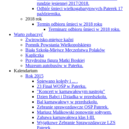
rundzie jesiennej 2017/2018.
Odbiór śmieci wielkogabarytowych-Paterek 17
października.
2018 rok
Termin odbioru śmieci w 2018 roku
Terminarz odbioru śmieci w 2018 roku.
Warto zobaczyć
Żwirowisko-miejsce kaźni
Pomnik Powstania Wielkopolskiego
Biała Szkoła-Miejsce Męczeństwa Polaków
Kapliczka
Przydrożna figura Matki Boskiej
Muzeum autobusów w Paterku.
Kalendarium
Rok 2015
Śpiewano kolędy i ... .
23 Finał WOŚP w Paterku.
"Koncert w karnawałowym nastroju"
Dzien Babci i Dziadka w przedszkolu.
Bal karnawałowy w przedszkolu.
Zebranie sprawozdawcze OSP Paterek.
Mariusz Malikowski ponownie sołtysem.
Zabawa karnawałowa klas I-III.
Wyjątkowe Zebranie Sprawozdawcze LZS
Paterek.