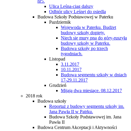
nr5.
Ulica Leśna-ciąg dalszy
Odbiór ulicy Leśnej do osiedla
Budowa Szkoły Podstawowej w Paterku
Pazdziernik
Wojewoda w Paterku. Budżet
budowy szkoły dopięty.
Niech się mury pną do góry-ruszyła
budowy szkoły w Paterku.
Budowa szkoły po trzech
tygodniach.
Listopad
3.11.2017
10.11.2017
Budowa segmentu szkoły w dniach
17-29.11.2017
Grudzień
Mijają dwa miesiące. 08.12.2017
2018 rok
Budowa szkoły
Reportaż z budowy segmentu szkoły im.
Jana Pawła II w Patrku.
Budowa Szkoły Podstawowej im. Jana
Pawła II
Budowa Centrum Akceptacji i Aktywności