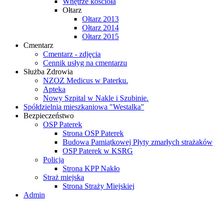
Wnętrze kościoła
Ołtarz
Ołtarz 2013
Ołtarz 2014
Ołtarz 2015
Cmentarz
Cmentarz - zdjęcia
Cennik usłyg na cmentarzu
Służba Zdrowia
NZOZ Medicus w Paterku.
Apteka
Nowy Szpital w Nakle i Szubinie.
Spółdzielnia mieszkaniowa "Westalka"
Bezpieczeństwo
OSP Paterek
Strona OSP Paterek
Budowa Pamiątkowej Płyty zmarłych strażaków
OSP Paterek w KSRG
Policja
Strona KPP Nakło
Straż miejska
Strona Straży Miejskiej
Admin