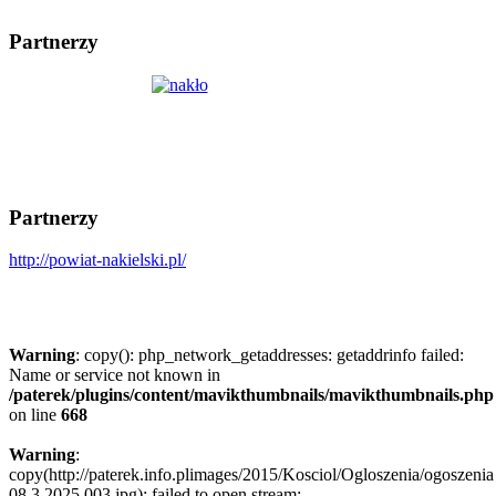
Partnerzy
Partnerzy
http://powiat-nakielski.pl/
Warning
: copy(): php_network_getaddresses: getaddrinfo failed:
Name or service not known in
/paterek/plugins/content/mavikthumbnails/mavikthumbnails.php
on line
668
Warning
:
copy(http://paterek.info.plimages/2015/Kosciol/Ogloszenia/ogoszenia
08.3.2025 003.jpg): failed to open stream: