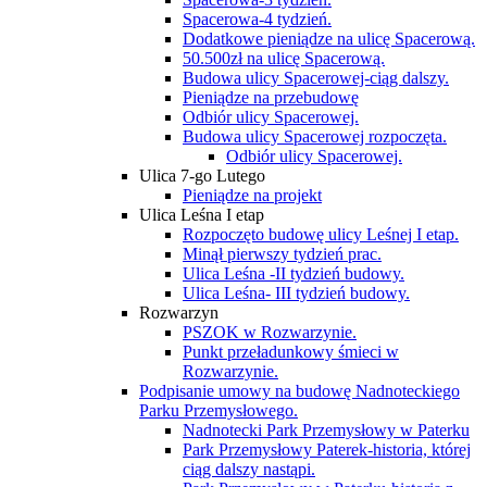
Spacerowa-4 tydzień.
Dodatkowe pieniądze na ulicę Spacerową.
50.500zł na ulicę Spacerową.
Budowa ulicy Spacerowej-ciąg dalszy.
Pieniądze na przebudowę
Odbiór ulicy Spacerowej.
Budowa ulicy Spacerowej rozpoczęta.
Odbiór ulicy Spacerowej.
Ulica 7-go Lutego
Pieniądze na projekt
Ulica Leśna I etap
Rozpoczęto budowę ulicy Leśnej I etap.
Minął pierwszy tydzień prac.
Ulica Leśna -II tydzień budowy.
Ulica Leśna- III tydzień budowy.
Rozwarzyn
PSZOK w Rozwarzynie.
Punkt przeładunkowy śmieci w
Rozwarzynie.
Podpisanie umowy na budowę Nadnoteckiego
Parku Przemysłowego.
Nadnotecki Park Przemysłowy w Paterku
Park Przemysłowy Paterek-historia, której
ciąg dalszy nastąpi.