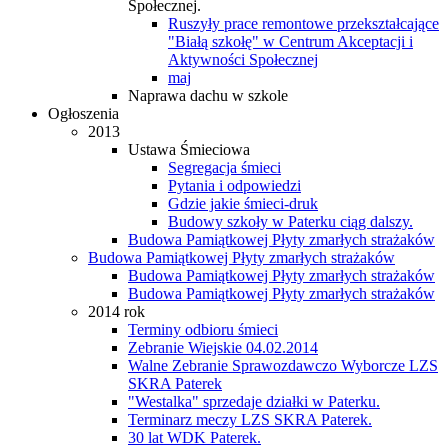
Społecznej.
Ruszyły prace remontowe przekształcające
"Białą szkołę" w Centrum Akceptacji i
Aktywności Społecznej
maj
Naprawa dachu w szkole
Ogłoszenia
2013
Ustawa Śmieciowa
Segregacja śmieci
Pytania i odpowiedzi
Gdzie jakie śmieci-druk
Budowy szkoły w Paterku ciąg dalszy.
Budowa Pamiątkowej Płyty zmarłych strażaków
Budowa Pamiątkowej Płyty zmarłych strażaków
Budowa Pamiątkowej Płyty zmarłych strażaków
Budowa Pamiątkowej Płyty zmarłych strażaków
2014 rok
Terminy odbioru śmieci
Zebranie Wiejskie 04.02.2014
Walne Zebranie Sprawozdawczo Wyborcze LZS
SKRA Paterek
"Westalka" sprzedaje działki w Paterku.
Terminarz meczy LZS SKRA Paterek.
30 lat WDK Paterek.