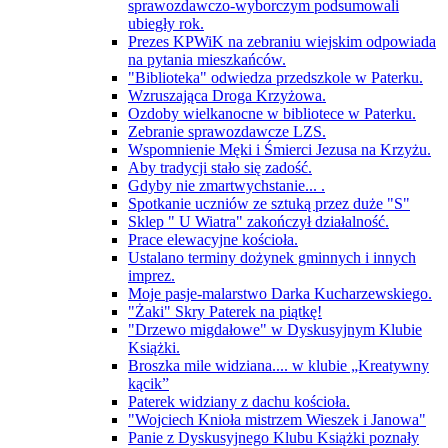
sprawozdawczo-wyborczym podsumowali
ubiegły rok.
Prezes KPWiK na zebraniu wiejskim odpowiada
na pytania mieszkańców.
"Biblioteka" odwiedza przedszkole w Paterku.
Wzruszająca Droga Krzyżowa.
Ozdoby wielkanocne w bibliotece w Paterku.
Zebranie sprawozdawcze LZS.
Wspomnienie Męki i Śmierci Jezusa na Krzyżu.
Aby tradycji stało się zadość.
Gdyby nie zmartwychstanie... .
Spotkanie uczniów ze sztuką przez duże "S"
Sklep " U Wiatra" zakończył działalność.
Prace elewacyjne kościoła.
Ustalano terminy dożynek gminnych i innych
imprez.
Moje pasje-malarstwo Darka Kucharzewskiego.
"Żaki" Skry Paterek na piątkę!
"Drzewo migdałowe" w Dyskusyjnym Klubie
Książki.
Broszka mile widziana.... w klubie „Kreatywny
kącik”
Paterek widziany z dachu kościoła.
"Wojciech Knioła mistrzem Wieszek i Janowa"
Panie z Dyskusyjnego Klubu Książki poznały