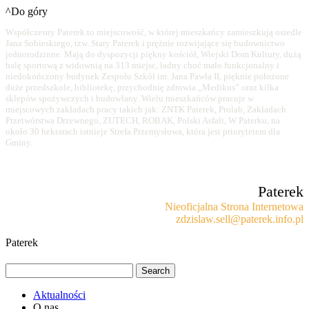
^Do góry
Współczesny Paterek to miejscowość, w której mieszkańcy zamieszkują osiedle
Jana Sobieskiego, tzw. Stary Paterek i prężnie rozwijające się budownictwo
jednorodzinne. Mają do dyspozycji piękny kościół, Wiejski Dom Kultury, dużą
halę sportową z widownią na 313 miejsc, ładny choć mało funkcjonalny i
niedokończony budynek Zespołu Szkół im. Jana Pawła II, pięknie położone
duże przedszkole, bibliotekę, przychodnię zdrowia „Medikus” oraz kilka
sklepów spożywczych i budowlany. Wielu mieszkańców pracuje w
miejscowych zakładach pracy takich jak: ZNTK Paterek, Prolab, Zakładach
Przetwórstwa Drzewnego, ZUTECH, ROBAK, Polski Asfalt, W Paterku, na
około 30 hektarach istnieje Strefa Przemysłowa, która jest priorytetem dla
Gminy.
Paterek
Nieoficjalna Strona Internetowa
zdzislaw.sell@paterek.info.pl
Paterek
Aktualności
O nas