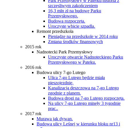
Park Przemysłowy w Paterku-historia z
szczęsliwym zakończeniem
16,3 mln zł na budowę Parku
Przemysłowego.
Budowa rozpoczęta.
Uroczyste wbicie szpadla.
Remont przedszkola
Pieniądze na przedszkole w 2014 roku
Zmiana środków finansowych
2015 rok
Nadnotecki Park Przemysłowy
Uroczyste otwarcie Nadnoteckiego Parku
Przemysłowego w Pateku.
2016 rok
Budowa ulicy 7-go Lutego
Ulica 7-go Lutego będzie miała
pieszojezdnię.
Kanalizacja deszczowa na 7-go Lutego
zgodnie z planem.
Budowa drogi na 7-go Lutego rozpoczęta.
Na ulicy 7-go Lutego minęły 3 tygodnie
prac..
2017 rok
Murawa jak dywan.
Budowa ulicy Leśnej w kierunku bloku nr13 i