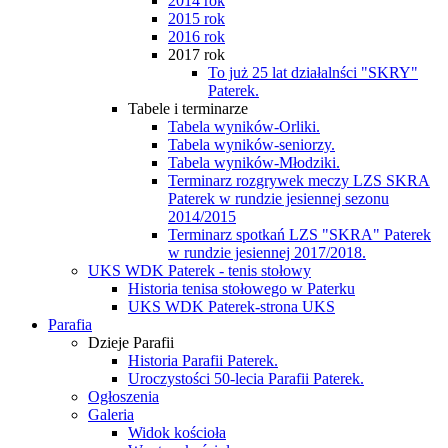
2014 rok
2015 rok
2016 rok
2017 rok
To już 25 lat działalnści "SKRY"
Paterek.
Tabele i terminarze
Tabela wyników-Orliki.
Tabela wyników-seniorzy.
Tabela wyników-Młodziki.
Terminarz rozgrywek meczy LZS SKRA
Paterek w rundzie jesiennej sezonu
2014/2015
Terminarz spotkań LZS "SKRA" Paterek
w rundzie jesiennej 2017/2018.
UKS WDK Paterek - tenis stołowy
Historia tenisa stołowego w Paterku
UKS WDK Paterek-strona UKS
Parafia
Dzieje Parafii
Historia Parafii Paterek.
Uroczystości 50-lecia Parafii Paterek.
Ogłoszenia
Galeria
Widok kościoła