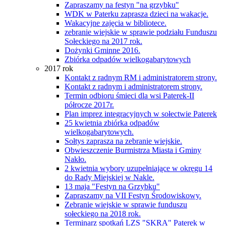
Zapraszamy na festyn "na grzybku"
WDK w Paterku zaprasza dzieci na wakacje.
Wakacyjne zajęcia w bibliotece.
zebranie wiejskie w sprawie podziału Funduszu
Sołeckiego na 2017 rok.
Dożynki Gminne 2016.
Zbiórka odpadów wielkogabarytowych
2017 rok
Kontakt z radnym RM i administratorem strony.
Kontakt z radnym i administratorem strony.
Termin odbioru śmieci dla wsi Paterek-II
półrocze 2017r.
Plan imprez integracyjnych w sołectwie Paterek
25 kwietnia zbiórka odpadów
wielkogabarytowych.
Sołtys zaprasza na zebranie wiejskie.
Obwieszczenie Burmistrza Miasta i Gminy
Nakło.
2 kwietnia wybory uzupełniające w okręgu 14
do Rady Miejskiej w Nakle.
13 maja "Festyn na Grzybku"
Zapraszamy na VII Festyn Środowiskowy.
Zebranie wiejskie w sprawie funduszu
sołeckiego na 2018 rok.
Terminarz spotkań LZS "SKRA" Paterek w