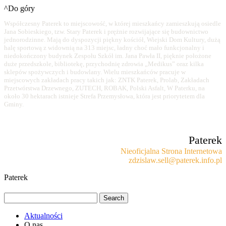
^Do góry
Współczesny Paterek to miejscowość, w której mieszkańcy zamieszkują osiedle
Jana Sobieskiego, tzw. Stary Paterek i prężnie rozwijające się budownictwo
jednorodzinne. Mają do dyspozycji piękny kościół, Wiejski Dom Kultury, dużą
halę sportową z widownią na 313 miejsc, ładny choć mało funkcjonalny i
niedokończony budynek Zespołu Szkół im. Jana Pawła II, pięknie położone
duże przedszkole, bibliotekę, przychodnię zdrowia „Medikus” oraz kilka
sklepów spożywczych i budowlany. Wielu mieszkańców pracuje w
miejscowych zakładach pracy takich jak: ZNTK Paterek, Prolab, Zakładach
Przetwórstwa Drzewnego, ZUTECH, ROBAK, Polski Asfalt, W Paterku, na
około 30 hektarach istnieje Strefa Przemysłowa, która jest priorytetem dla
Gminy.
Paterek
Nieoficjalna Strona Internetowa
zdzislaw.sell@paterek.info.pl
Paterek
Aktualności
O nas