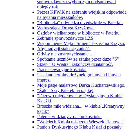
sprawozdawczo-wyborczym podsumowali
ubiegły rok.
Prezes KPWiK na zebraniu wiejskim odpowiada
na pytania mieszkańców.
"Biblioteka" odwiedza przedszkole w Paterku.
Wzruszająca Droga Krzyżowa.
Ozdoby wielkanocne w bibliotece w Paterku.
Zebranie sprawozdawcze LZS.
Wspomnienie Męki i Śmierci Jezusa na Krzyżu.
Aby tradycji stało się zadość.
Gdyby nie zmartwychstanie... .
Spotkanie uczniów ze sztuką przez duże "S"
Sklep " U Wiatra" zakończył działalność.
Prace elewacyjne kościoła.
Ustalano terminy dożynek gminnych i innych
imprez.
Moje pasje-malarstwo Darka Kucharzewskiego.
"Żaki" Skry Paterek na piątkę!
"Drzewo migdałowe" w Dyskusyjnym Klubie
Książki.
Broszka mile widziana.... w klubie „Kreatywny
kącik”
Paterek widziany z dachu kościoła.
"Wojciech Knioła mistrzem Wieszek i Janowa"
Panie z Dyskusyjnego Klubu Książki poznały