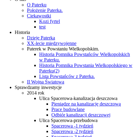
O Paterku
Położenie Paterka.
Ciekawostki
Kozi fyrtel
test
Historia
Dzieje Paterka
XX-lecie międzywojenne
Paterek w Powstaniu Wielkopolskim.
Historia Pomnika Powstańców Wielkopolskich
w Paterku.
Historia Pomnika Powstania Wielkopolskiego w
Paterku(2)
Lista Powstańców z Paterka.
II Wojna Światowa
Sprawdzamy inwestycje
2014 rok
Ulica Spacerowa-kanalizacja deszczowa
Pieniądze na kanalizację deszczową
Prace budowlane
Odbiór kanalizacji deszczowej
Ulica Spacerowa-przebudowa
Spacerowa -1 tydzień
Spacerowa -2 tydzień
Spacerowa-3 tydzień.