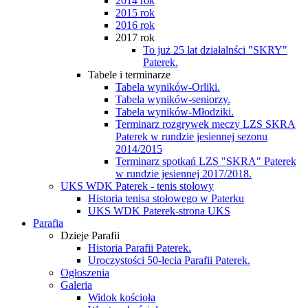
2014 rok
2015 rok
2016 rok
2017 rok
To już 25 lat działalnści "SKRY"
Paterek.
Tabele i terminarze
Tabela wyników-Orliki.
Tabela wyników-seniorzy.
Tabela wyników-Młodziki.
Terminarz rozgrywek meczy LZS SKRA
Paterek w rundzie jesiennej sezonu
2014/2015
Terminarz spotkań LZS "SKRA" Paterek
w rundzie jesiennej 2017/2018.
UKS WDK Paterek - tenis stołowy
Historia tenisa stołowego w Paterku
UKS WDK Paterek-strona UKS
Parafia
Dzieje Parafii
Historia Parafii Paterek.
Uroczystości 50-lecia Parafii Paterek.
Ogłoszenia
Galeria
Widok kościoła