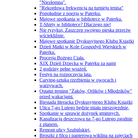
"Niezłomną".
"Rekordowa frekwencja na turnieju tenisa"
Popołudnie z poezją w Paterku.
Majowe spotkania w bibliotece w Paterku.
T-Shirty w bibliotece? Dlaczego nie!
Nie ryzykuj. Zaszczep swojego pieska przeciw
wściekliźnie.
Majowe spotkanie Dyskusyjnego Klubu Książki
Dzień Matki w Kole Gospodyń Wiejskich w
Paterku.
Procesja Bożego Ciała.
XIX Dzień Dziecka w Paterku za nami
2 godziny pełne wrażeń.
Festyn na rozpoczęcia lata.
Carving-sztuka rzeżbienia w owocach i
warzywach.
Ostatni trening "Żaków, Orlików i Młodzików"
przed wakacjami.
Biesiada literacka Dyskusyjnego Klubu Książki
Ulica 7-go Lutego będzie miała pieszojezdnię.
Spotkanie w sprawie dożynek gminnych.
Kanalizacja deszczowa na 7-go Lutego zgodnie
z planem.
Remont ulicy Szubińskiej.
Broszki z filcu i papierowa wiklina na zajęciach