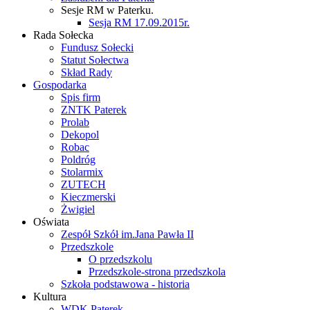
Sesje RM w Paterku.
Sesja RM 17.09.2015r.
Rada Sołecka
Fundusz Sołecki
Statut Sołectwa
Skład Rady
Gospodarka
Spis firm
ZNTK Paterek
Prolab
Dekopol
Robac
Poldróg
Stolarmix
ZUTECH
Kieczmerski
Żwigiel
Oświata
Zespół Szkół im.Jana Pawła II
Przedszkole
O przedszkolu
Przedszkole-strona przedszkola
Szkoła podstawowa - historia
Kultura
WDK Paterek