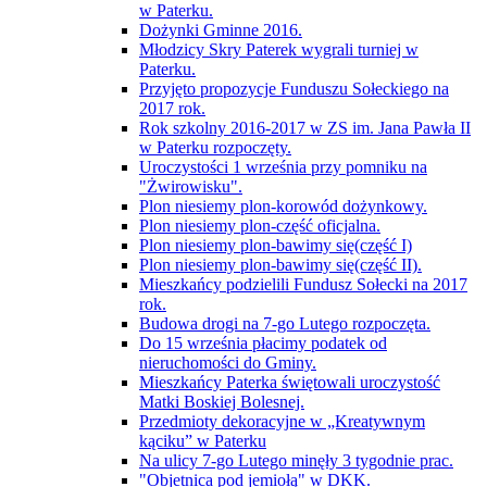
w Paterku.
Dożynki Gminne 2016.
Młodzicy Skry Paterek wygrali turniej w
Paterku.
Przyjęto propozycje Funduszu Sołeckiego na
2017 rok.
Rok szkolny 2016-2017 w ZS im. Jana Pawła II
w Paterku rozpoczęty.
Uroczystości 1 września przy pomniku na
"Żwirowisku".
Plon niesiemy plon-korowód dożynkowy.
Plon niesiemy plon-część oficjalna.
Plon niesiemy plon-bawimy się(część I)
Plon niesiemy plon-bawimy się(część II).
Mieszkańcy podzielili Fundusz Sołecki na 2017
rok.
Budowa drogi na 7-go Lutego rozpoczęta.
Do 15 września płacimy podatek od
nieruchomości do Gminy.
Mieszkańcy Paterka świętowali uroczystość
Matki Boskiej Bolesnej.
Przedmioty dekoracyjne w „Kreatywnym
kąciku” w Paterku
Na ulicy 7-go Lutego minęły 3 tygodnie prac.
"Objetnica pod jemiołą" w DKK.