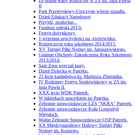
Ze branie Rady Rodziców w ZS im. Jana Pawła
II
Park Przemysłowy-Uroczyste wbicie szpadla.
Dzień Edukacji Narodowej
Przyjdź, posłuchaj...
Fundusz sołeski-2015r
Festyn dożynkowy.
1-września uroczystości na -żwirowisku.
Rozpoczęcie roku szkolnego 2014/2015.
XV Turniej Piłki Nożnej im. Januszewskiego.
Gminne Obchody Zakończenia Roku Szkolnego
2013/2014.
Sam Zeus wręczał laury.
Dzień Dziecka w Paterku.
25 lecie kapłaństwa ks. Mariusza Zbieranka.
IV Rodzinny Festyn Środowiskowy w ZS im.
Jana Pawła II.
XXX lecie WDK Paterek.
W lakierkach spacerkiem po Paterku.
Zebranie sprawozdawcze LZS "SKRA" Paterek.
Zebranie sprawozdawcze Koła Gospodyń
Wiejskich.
Walne Zebranie Sprawozdawcze OSP Paterek.
XX Międzynarodowy Halowy Turniej Piłki
Nożnej im. Kensego.