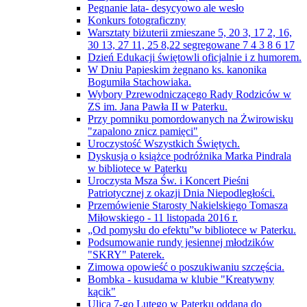
Pegnanie lata- desycyowo ale wesło
Konkurs fotograficzny
Warsztaty biżuterii zmieszane 5, 20 3, 17 2, 16,
30 13, 27 11, 25 8,22 segregowane 7 4 3 8 6 17
Dzień Edukacji świętowli oficjalnie i z humorem.
W Dniu Papieskim żegnano ks. kanonika
Bogumiła Stachowiaka.
Wybory Pzrewodniczącego Rady Rodziców w
ZS im. Jana Pawła II w Paterku.
Przy pomniku pomordowanych na Żwirowisku
"zapalono znicz pamięci"
Uroczystość Wszystkich Świętych.
Dyskusja o książce podróżnika Marka Pindrala
w bibliotece w Paterku
Uroczysta Msza Św. i Koncert Pieśni
Patriotycznej z okazji Dnia Niepodległości.
Przemówienie Starosty Nakielskiego Tomasza
Miłowskiego - 11 listopada 2016 r.
„Od pomysłu do efektu”w bibliotece w Paterku.
Podsumowanie rundy jesiennej młodzików
"SKRY" Paterek.
Zimowa opowieść o poszukiwaniu szczęścia.
Bombka - kusudama w klubie "Kreatywny
kącik"
Ulica 7-go Lutego w Paterku oddana do