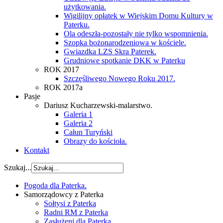
użytkowania.
Wigilijny opłatek w Wiejskim Domu Kultury w
Paterku.
Ola odeszła-pozostały nie tylko wspomnienia.
Szopka bożonarodzeniowa w kościele.
Gwiazdka LZS Skra Paterek.
Grudniowe spotkanie DKK w Paterku
ROK 2017
Szczęśliwego Nowego Roku 2017.
ROK 2017a
Pasje
Dariusz Kucharzewski-malarstwo.
Galeria 1
Galeria 2
Całun Turyński
Obrazy do kościoła.
Kontakt
Szukaj...
Pogoda dla Paterka.
Samorządowcy z Paterka
Sołtysi z Paterka
Radni RM z Paterka
Zasłużeni dla Paterka