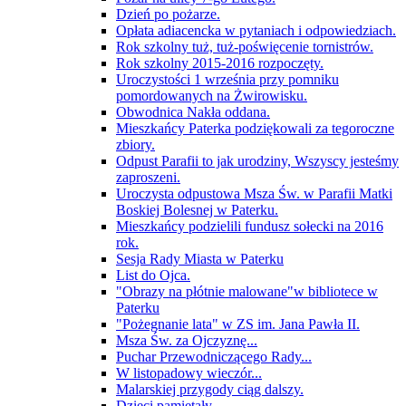
Dzień po pożarze.
Opłata adiacencka w pytaniach i odpowiedziach.
Rok szkolny tuż, tuż-poświęcenie tornistrów.
Rok szkolny 2015-2016 rozpoczęty.
Uroczystości 1 września przy pomniku
pomordowanych na Żwirowisku.
Obwodnica Nakła oddana.
Mieszkańcy Paterka podziękowali za tegoroczne
zbiory.
Odpust Parafii to jak urodziny, Wszyscy jesteśmy
zaproszeni.
Uroczysta odpustowa Msza Św. w Parafii Matki
Boskiej Bolesnej w Paterku.
Mieszkańcy podzielili fundusz sołecki na 2016
rok.
Sesja Rady Miasta w Paterku
List do Ojca.
"Obrazy na płótnie malowane"w bibliotece w
Paterku
"Pożegnanie lata" w ZS im. Jana Pawła II.
Msza Św. za Ojczyznę...
Puchar Przewodniczącego Rady...
W listopadowy wieczór...
Malarskiej przygody ciąg dalszy.
Dzieci pamiętały.