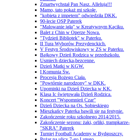
Zmartwychstał Pan Nasz. Alleluja!!!
Mamo, tato pokaż mi szkołę.
"kobieta z impetem" odwiedziła DKK.
90-lecie OSP Paterek
"Malowanie igłą" w Kreatywnym Kąciku.
Balet z Chin w Operze Nowa.
"Tydzień Bibliotek" w Paterku.
II Tura Wyborów Prezydenckich.
V Festyn Środowiskowy w ZS w Paterku.
Bajkowy Dzień Rodzica w przedszkolu.
Usmiech dziecka-bezcenne.
Dzień Matki w KGW.
I Komunia Św.
Procesja Bożego Ciała.
"Powtórnie narodzony" w DKK.
Upominki na Dzień Dziecka w KK.
Klasa Ic świętowała Dzień Rodzica.
Koncert "Wspomnień Czar"
Dzień Dziecka na Os. Sobieskiego
Mieszkańcy Paterka bawili się na festynie.
Zakończenie roku szkolnego 2014/2015.
Zakończenie sezonu: żaki, orliki, trampkarze-
"SKRA" Paterek
Turniej Football Academy w Bydgoszczy.
Pożar na ulicy 7-go Lutego.