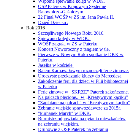
Wspólne śpiewanie kolęd w WDK.
OSP Paterek w Krajowym Systemie
Ratowniczo-Gaśniczym.
22 Finał WOŚP w ZS im. Jana Pawła II.
Dzień Dziecka .
Rok 2016
Szczęśliwego Nowego Roku 2016.
Śpiewano kolędy w WDK..
WOŚP zagrała w ZS w Paterku.
Koncert Noworoczny z tangiem w tle.
Pierwsze w Nowym Roku spotkanie DKK w
Paterku.
Jasełka w kościele.
Balem Karnawałowym rozpoczęli ferie zimowe.
Uroczyste przekazanie kluczy do Mercedesa
Zakończenie ferii dla dzieci w Filii bibliotecznej
w Paterku
Ferie zimowe w "SKRZE" Paterek zakończone.
Na palcach plecione... w „Kreatywnym kąciku”
"Zaplatane na palcach" w "Kreatywnym kąciku"
Zebranie wiejskie sprawozdawcze za 2015r.
"kurhanek Maryli" w DKK.
Burmistrz odpowiada na pytania mieszkańców
na zebraniu wiejskim.
Druhowie z OSP Paterek na zebraniu