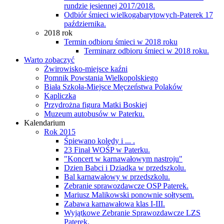
rundzie jesiennej 2017/2018.
Odbiór śmieci wielkogabarytowych-Paterek 17
października.
2018 rok
Termin odbioru śmieci w 2018 roku
Terminarz odbioru śmieci w 2018 roku.
Warto zobaczyć
Żwirowisko-miejsce kaźni
Pomnik Powstania Wielkopolskiego
Biała Szkoła-Miejsce Męczeństwa Polaków
Kapliczka
Przydrożna figura Matki Boskiej
Muzeum autobusów w Paterku.
Kalendarium
Rok 2015
Śpiewano kolędy i ... .
23 Finał WOŚP w Paterku.
"Koncert w karnawałowym nastroju"
Dzien Babci i Dziadka w przedszkolu.
Bal karnawałowy w przedszkolu.
Zebranie sprawozdawcze OSP Paterek.
Mariusz Malikowski ponownie sołtysem.
Zabawa karnawałowa klas I-III.
Wyjątkowe Zebranie Sprawozdawcze LZS
Paterek.