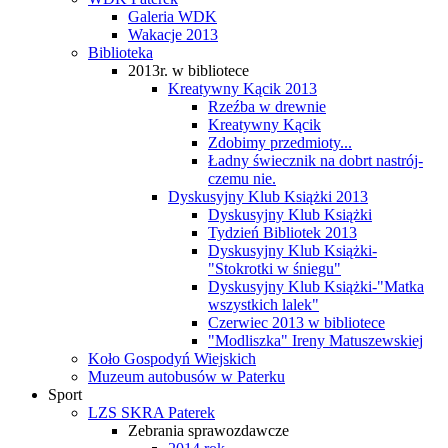
Galeria WDK
Wakacje 2013
Biblioteka
2013r. w bibliotece
Kreatywny Kącik 2013
Rzeźba w drewnie
Kreatywny Kącik
Zdobimy przedmioty...
Ładny świecznik na dobrt nastrój-
czemu nie.
Dyskusyjny Klub Książki 2013
Dyskusyjny Klub Książki
Tydzień Bibliotek 2013
Dyskusyjny Klub Książki-
"Stokrotki w śniegu"
Dyskusyjny Klub Książki-"Matka
wszystkich lalek"
Czerwiec 2013 w bibliotece
"Modliszka" Ireny Matuszewskiej
Koło Gospodyń Wiejskich
Muzeum autobusów w Paterku
Sport
LZS SKRA Paterek
Zebrania sprawozdawcze