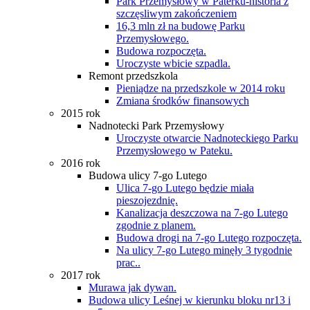
Park Przemysłowy w Paterku-historia z
szczęsliwym zakończeniem
16,3 mln zł na budowę Parku
Przemysłowego.
Budowa rozpoczęta.
Uroczyste wbicie szpadla.
Remont przedszkola
Pieniądze na przedszkole w 2014 roku
Zmiana środków finansowych
2015 rok
Nadnotecki Park Przemysłowy
Uroczyste otwarcie Nadnoteckiego Parku
Przemysłowego w Pateku.
2016 rok
Budowa ulicy 7-go Lutego
Ulica 7-go Lutego będzie miała
pieszojezdnię.
Kanalizacja deszczowa na 7-go Lutego
zgodnie z planem.
Budowa drogi na 7-go Lutego rozpoczęta.
Na ulicy 7-go Lutego minęły 3 tygodnie
prac..
2017 rok
Murawa jak dywan.
Budowa ulicy Leśnej w kierunku bloku nr13 i