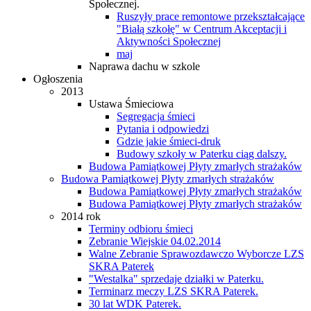
Społecznej.
Ruszyły prace remontowe przekształcające
"Białą szkołę" w Centrum Akceptacji i
Aktywności Społecznej
maj
Naprawa dachu w szkole
Ogłoszenia
2013
Ustawa Śmieciowa
Segregacja śmieci
Pytania i odpowiedzi
Gdzie jakie śmieci-druk
Budowy szkoły w Paterku ciąg dalszy.
Budowa Pamiątkowej Płyty zmarłych strażaków
Budowa Pamiątkowej Płyty zmarłych strażaków
Budowa Pamiątkowej Płyty zmarłych strażaków
Budowa Pamiątkowej Płyty zmarłych strażaków
2014 rok
Terminy odbioru śmieci
Zebranie Wiejskie 04.02.2014
Walne Zebranie Sprawozdawczo Wyborcze LZS
SKRA Paterek
"Westalka" sprzedaje działki w Paterku.
Terminarz meczy LZS SKRA Paterek.
30 lat WDK Paterek.