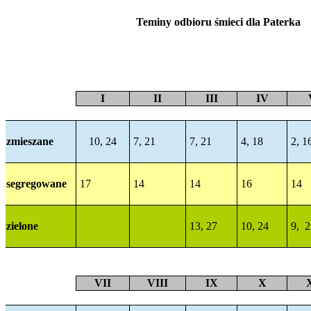
Teminy odbioru śmieci dla Paterka
I
II
III
IV
zmieszane
10, 24
7, 21
7, 21
4, 18
2, 1
segregowane
17
14
14
16
14
zielone
13, 27
10, 24
9, 2
VII
VIII
IX
X