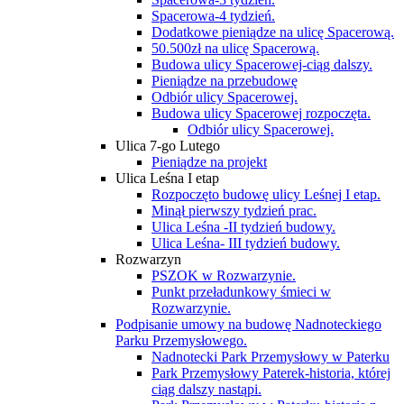
Spacerowa-4 tydzień.
Dodatkowe pieniądze na ulicę Spacerową.
50.500zł na ulicę Spacerową.
Budowa ulicy Spacerowej-ciąg dalszy.
Pieniądze na przebudowę
Odbiór ulicy Spacerowej.
Budowa ulicy Spacerowej rozpoczęta.
Odbiór ulicy Spacerowej.
Ulica 7-go Lutego
Pieniądze na projekt
Ulica Leśna I etap
Rozpoczęto budowę ulicy Leśnej I etap.
Minął pierwszy tydzień prac.
Ulica Leśna -II tydzień budowy.
Ulica Leśna- III tydzień budowy.
Rozwarzyn
PSZOK w Rozwarzynie.
Punkt przeładunkowy śmieci w
Rozwarzynie.
Podpisanie umowy na budowę Nadnoteckiego
Parku Przemysłowego.
Nadnotecki Park Przemysłowy w Paterku
Park Przemysłowy Paterek-historia, której
ciąg dalszy nastąpi.