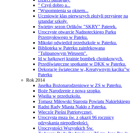
" Czyń dobro a...
"Wspomnienia są oknem...
Uczniowie klas pierwszych złożyli przysięgę na
sztandar szkoły.
Świetny sezon Orlików "SKRY" Paterek.
Uroczyste otwarcie Nadnoteckiego Parku
Przemysłowego w Pateku.
Mikołaj odwiedził przedszkole w Paterku.
Biblioteka w Paterku zainfekowana
"Tulipanowym Wirusem".
Id w bajkowej krainie bombek choinkowych.
Przedświąteczne spotkanie w DKK w Paterku.
Dekoracje świąteczne w„Kreatywnym kąciku”w
Paterku
Rok 2014
Jasełka Bożonarodzeniowe w ZS w Paterku.
Boże Narodzenie z nową szopką.
Wigilia w przedszkolu.
Tomasz Miłowski Starostą Powiatu Nakielskiego
Radni Rady Miasta Nakło z Paterka.
Wieczór Pieśni Patriotycznej.
Uroczysta msza św. z okazji 96 rocznicy
odzyskania niepodległości.
Uroczystości Wszystkich Św.