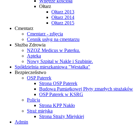
Wnętrze kościoła
Ołtarz
Ołtarz 2013
Ołtarz 2014
Ołtarz 2015
Cmentarz
Cmentarz - zdjęcia
Cennik usłyg na cmentarzu
Służba Zdrowia
NZOZ Medicus w Paterku.
Apteka
Nowy Szpital w Nakle i Szubinie.
Spółdzielnia mieszkaniowa "Westalka"
Bezpieczeństwo
OSP Paterek
Strona OSP Paterek
Budowa Pamiątkowej Płyty zmarłych strażaków
OSP Paterek w KSRG
Policja
Strona KPP Nakło
Straż miejska
Strona Straży Miejskiej
Admin