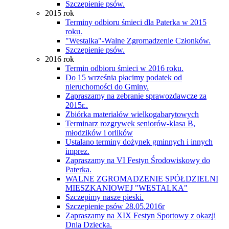
Szczepienie psów.
2015 rok
Terminy odbioru śmieci dla Paterka w 2015
roku.
"Westalka"-Walne Zgromadzenie Członków.
Szczepienie psów.
2016 rok
Termin odbioru śmieci w 2016 roku.
Do 15 września płacimy podatek od
nieruchomości do Gminy.
Zapraszamy na zebranie sprawozdawcze za
2015r..
Zbiórka materiałów wielkogabarytowych
Terminarz rozgrywek seniorów-klasa B,
młodzików i orlików
Ustalano terminy dożynek gminnych i innych
imprez.
Zapraszamy na VI Festyn Środowiskowy do
Paterka.
WALNE ZGROMADZENIE SPÓŁDZIELNI
MIESZKANIOWEJ "WESTALKA"
Szczepimy nasze pieski.
Szczepienie psów 28.05.2016r
Zapraszamy na XIX Festyn Sportowy z okazji
Dnia Dziecka.