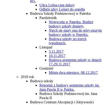
nr5.
Ulica Leśna-ciąg dalszy
Odbiór ulicy Leśnej do osiedla
Budowa Szkoły Podstawowej w Paterku
Pazdziernik
Wojewoda w Paterku. Budżet
budowy szkoły dopięty.
Niech się mury pną do góry-ruszyła
budowy szkoły w Paterku.
Budowa szkoły po trzech
tygodniach.
Listopad
3.11.2017
10.11.2017
Budowa segmentu szkoły w dniach
17-29.11.2017
Grudzień
Mijają dwa miesiące. 08.12.2017
2018 rok
Budowa szkoły
Reportaż z budowy segmentu szkoły im.
Jana Pawła II w Patrku.
Budowa Szkoły Podstawowej im. Jana
Pawła II
Budowa Centrum Akceptacji i Aktywności