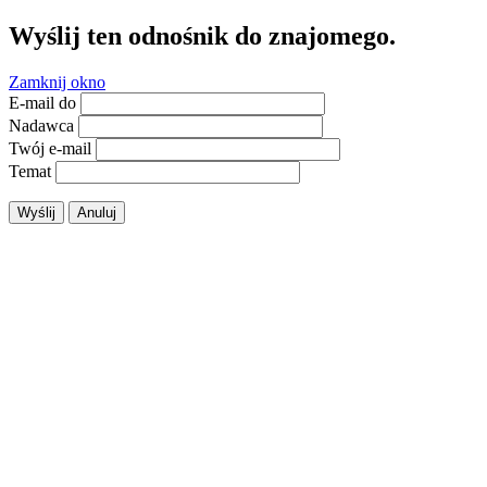
Wyślij ten odnośnik do znajomego.
Zamknij okno
E-mail do
Nadawca
Twój e-mail
Temat
Wyślij
Anuluj